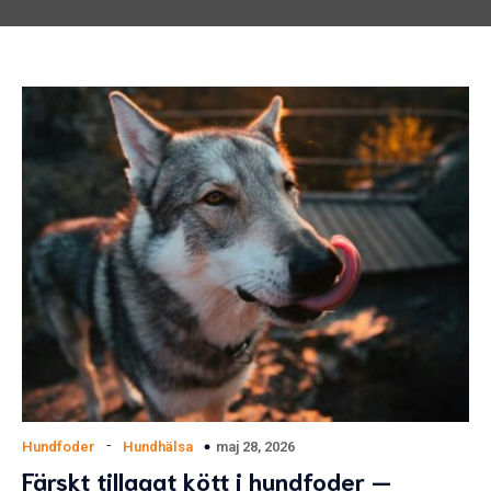
-
maj 28, 2026
Hundfoder
Hundhälsa
Färskt tillagat kött i hundfoder —