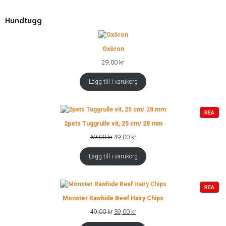
Hundtugg
Oxöron
29,00
kr
Lägg till i varukorg
PRO
REA
PÅ
2pets Tuggrulle vit, 25 cm/ 28 mm
REA
Det
Det
69,00
kr
49,00
kr
ursprungliga
nuvarande
priset
priset
Lägg till i varukorg
var:
är:
69,00 kr.
49,00 kr.
PRO
REA
PÅ
Monster Rawhide Beef Hairy Chips
REA
Det
Det
49,00
kr
39,00
kr
ursprungliga
nuvarande