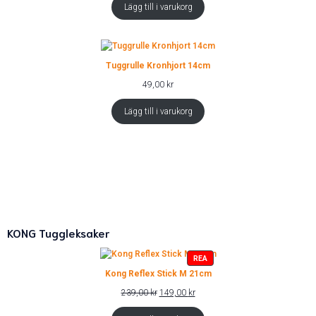
priset
priset
Lägg till i varukorg
var:
är:
49,00 kr.
39,00 kr.
Tuggrulle Kronhjort 14cm
49,00
kr
Lägg till i varukorg
KONG Tuggleksaker
PRODUKTER
REA
PÅ
Kong Reflex Stick M 21cm
REA
Det
Det
239,00
kr
149,00
kr
ursprungliga
nuvarande
priset
priset