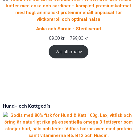
Anka och Sardin - Steriliserad
Prisintervall:
89,00
kr
–
799,00
kr
89,00 kr
till
Välj alternativ
799,00 kr
Hund- och Kattgodis