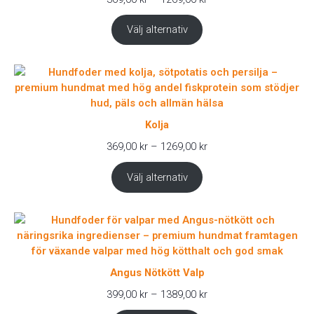
369,00 kr
till
Välj alternativ
1269,00 kr
Kolja
Prisintervall:
369,00
kr
–
1269,00
kr
369,00 kr
till
Välj alternativ
1269,00 kr
Angus Nötkött Valp
Prisintervall:
399,00
kr
–
1389,00
kr
399,00 kr