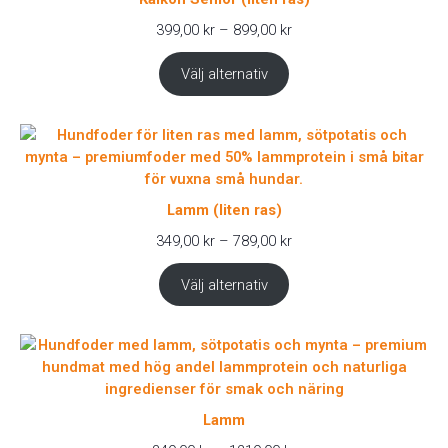
Prisintervall:
399,00
kr
–
899,00
kr
399,00 kr
till
Välj alternativ
899,00 kr
Lamm (liten ras)
Prisintervall:
349,00
kr
–
789,00
kr
349,00 kr
till
Välj alternativ
789,00 kr
Lamm