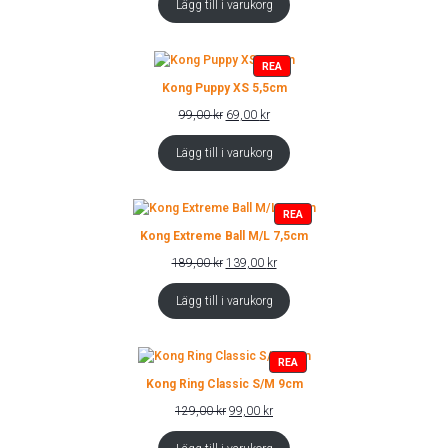
Lägg till i varukorg
var:
är:
239,00 kr.
149,00 kr.
PRODUKTER
REA
PÅ
Kong Puppy XS 5,5cm
REA
Det
Det
99,00
kr
69,00
kr
ursprungliga
nuvarande
priset
priset
Lägg till i varukorg
var:
är:
99,00 kr.
69,00 kr.
PRODUKTER
REA
PÅ
Kong Extreme Ball M/L 7,5cm
REA
Det
Det
189,00
kr
139,00
kr
ursprungliga
nuvarande
priset
priset
Lägg till i varukorg
var:
är:
189,00 kr.
139,00 kr.
PRODUKTER
REA
PÅ
Kong Ring Classic S/M 9cm
REA
Det
Det
129,00
kr
99,00
kr
ursprungliga
nuvarande
priset
priset