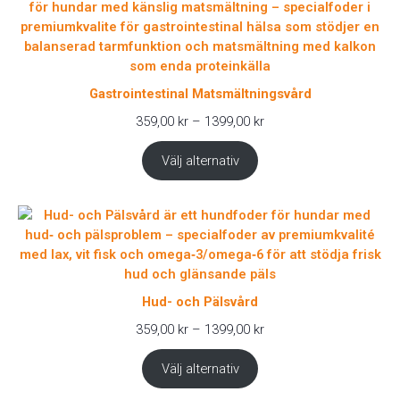
Gastrointestinal Matsmältningsvård
Prisintervall:
359,00
kr
–
1399,00
kr
359,00 kr
till
Välj alternativ
1399,00 kr
Hud- och Pälsvård
Prisintervall:
359,00
kr
–
1399,00
kr
359,00 kr
till
Välj alternativ
1399,00 kr