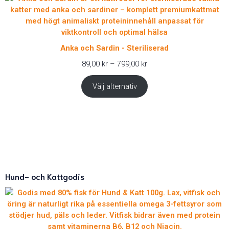
Anka och Sardin - Steriliserad
Prisintervall:
89,00
kr
–
799,00
kr
89,00 kr
till
Välj alternativ
799,00 kr
Hund- och Kattgodis