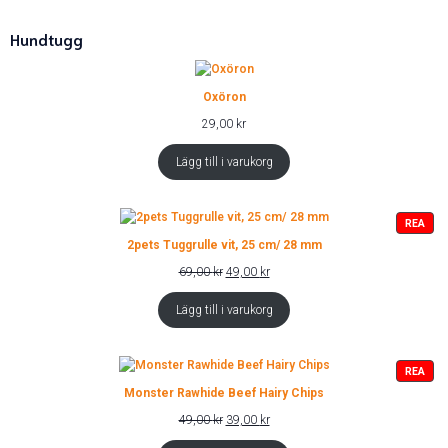
Hundtugg
Oxöron
29,00
kr
Lägg till i varukorg
PRO
REA
PÅ
2pets Tuggrulle vit, 25 cm/ 28 mm
REA
Det
Det
69,00
kr
49,00
kr
ursprungliga
nuvarande
priset
priset
Lägg till i varukorg
var:
är:
69,00 kr.
49,00 kr.
PRO
REA
PÅ
Monster Rawhide Beef Hairy Chips
REA
Det
Det
49,00
kr
39,00
kr
ursprungliga
nuvarande