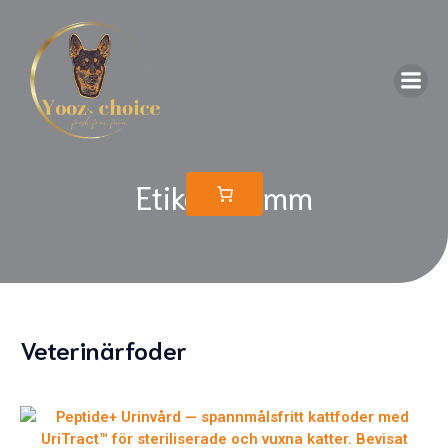
Etikett: lamm
Veterinärfoder