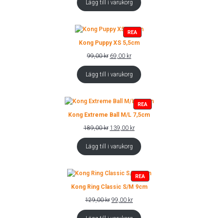
Lägg till i varukorg
var:
är:
239,00 kr.
149,00 kr.
PRODUKTER
REA
PÅ
Kong Puppy XS 5,5cm
REA
Det
Det
99,00
kr
69,00
kr
ursprungliga
nuvarande
priset
priset
Lägg till i varukorg
var:
är:
99,00 kr.
69,00 kr.
PRODUKTER
REA
PÅ
Kong Extreme Ball M/L 7,5cm
REA
Det
Det
189,00
kr
139,00
kr
ursprungliga
nuvarande
priset
priset
Lägg till i varukorg
var:
är:
189,00 kr.
139,00 kr.
PRODUKTER
REA
PÅ
Kong Ring Classic S/M 9cm
REA
Det
Det
129,00
kr
99,00
kr
ursprungliga
nuvarande
priset
priset