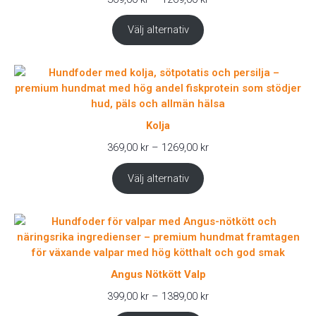
369,00 kr
till
Välj alternativ
1269,00 kr
Kolja
Prisintervall:
369,00
kr
–
1269,00
kr
369,00 kr
till
Välj alternativ
1269,00 kr
Angus Nötkött Valp
Prisintervall:
399,00
kr
–
1389,00
kr
399,00 kr