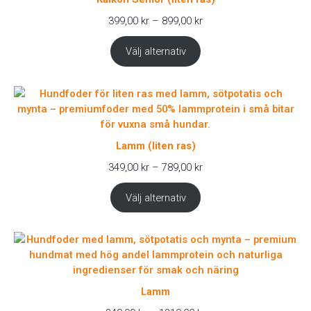
Prisintervall:
399,00
kr
–
899,00
kr
399,00 kr
till
Välj alternativ
899,00 kr
Lamm (liten ras)
Prisintervall:
349,00
kr
–
789,00
kr
349,00 kr
till
Välj alternativ
789,00 kr
Lamm