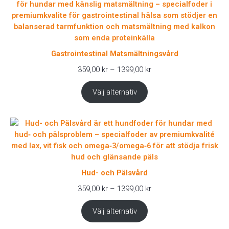
Gastrointestinal Matsmältningsvård
Prisintervall:
359,00
kr
–
1399,00
kr
359,00 kr
till
Välj alternativ
1399,00 kr
Hud- och Pälsvård
Prisintervall:
359,00
kr
–
1399,00
kr
359,00 kr
till
Välj alternativ
1399,00 kr