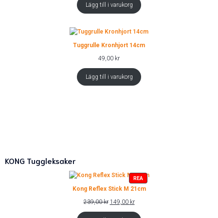
priset
priset
Lägg till i varukorg
var:
är:
49,00 kr.
39,00 kr.
Tuggrulle Kronhjort 14cm
49,00
kr
Lägg till i varukorg
KONG Tuggleksaker
PRODUKTER
REA
PÅ
Kong Reflex Stick M 21cm
REA
Det
Det
239,00
kr
149,00
kr
ursprungliga
nuvarande
priset
priset