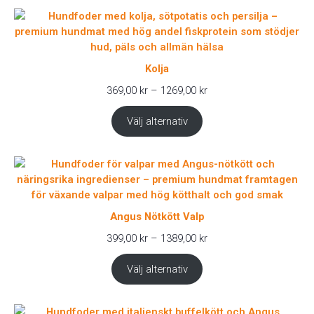
Kolja
Prisintervall:
369,00
kr
–
1269,00
kr
369,00 kr
till
Välj alternativ
1269,00 kr
Angus Nötkött Valp
Prisintervall:
399,00
kr
–
1389,00
kr
399,00 kr
till
Välj alternativ
1389,00 kr