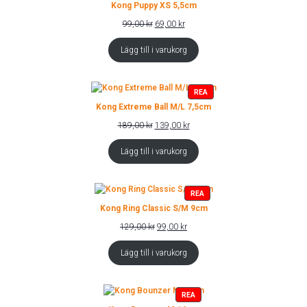
PÅ
Kong Puppy XS 5,5cm
REA
Det
Det
99,00
kr
69,00
kr
ursprungliga
nuvarande
priset
priset
Lägg till i varukorg
var:
är:
99,00 kr.
69,00 kr.
PRODUKTER
REA
PÅ
Kong Extreme Ball M/L 7,5cm
REA
Det
Det
189,00
kr
139,00
kr
ursprungliga
nuvarande
priset
priset
Lägg till i varukorg
var:
är:
189,00 kr.
139,00 kr.
PRODUKTER
REA
PÅ
Kong Ring Classic S/M 9cm
REA
Det
Det
129,00
kr
99,00
kr
ursprungliga
nuvarande
priset
priset
Lägg till i varukorg
var:
är:
129,00 kr.
99,00 kr.
PRODUKTER
REA
PÅ