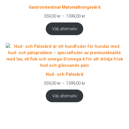
Gastrointestinal Matsmältningsvård
Prisintervall:
359,00
kr
–
1399,00
kr
359,00 kr
till
Välj alternativ
1399,00 kr
Hud- och Pälsvård
Prisintervall:
359,00
kr
–
1399,00
kr
359,00 kr
till
Välj alternativ
1399,00 kr