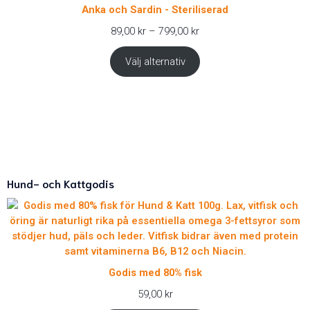
Anka och Sardin - Steriliserad
Prisintervall:
89,00
kr
–
799,00
kr
89,00 kr
till
Välj alternativ
799,00 kr
Hund- och Kattgodis
Godis med 80% fisk
59,00
kr