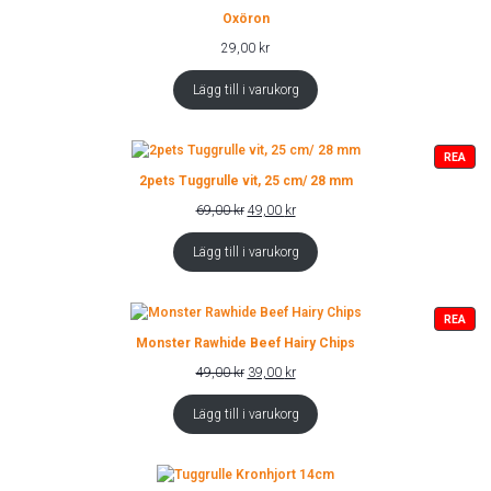
Oxöron
29,00
kr
Lägg till i varukorg
PRO
REA
PÅ
2pets Tuggrulle vit, 25 cm/ 28 mm
REA
Det
Det
69,00
kr
49,00
kr
ursprungliga
nuvarande
priset
priset
Lägg till i varukorg
var:
är:
69,00 kr.
49,00 kr.
PRO
REA
PÅ
Monster Rawhide Beef Hairy Chips
REA
Det
Det
49,00
kr
39,00
kr
ursprungliga
nuvarande
priset
priset
Lägg till i varukorg
var:
är:
49,00 kr.
39,00 kr.