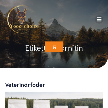
Etikett: L-karnitin
Veterinärfoder