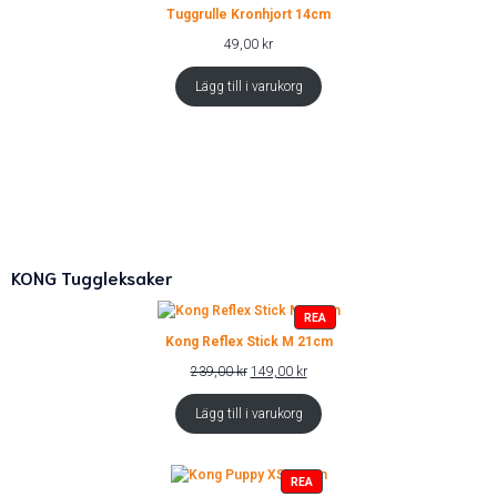
Tuggrulle Kronhjort 14cm
49,00
kr
Lägg till i varukorg
KONG Tuggleksaker
PRODUKTER
REA
PÅ
Kong Reflex Stick M 21cm
REA
Det
Det
239,00
kr
149,00
kr
ursprungliga
nuvarande
priset
priset
Lägg till i varukorg
var:
är:
239,00 kr.
149,00 kr.
PRODUKTER
REA