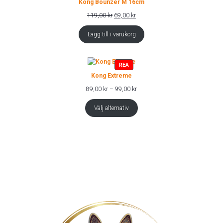
Kong Bounzer M 16cm
REA
Det
Det
119,00
kr
69,00
kr
ursprungliga
nuvarande
priset
priset
Lägg till i varukorg
var:
är:
119,00 kr.
69,00 kr.
PRODUKTER
REA
PÅ
Kong Extreme
REA
Prisintervall:
89,00
kr
–
99,00
kr
89,00 kr
till
Välj alternativ
99,00 kr