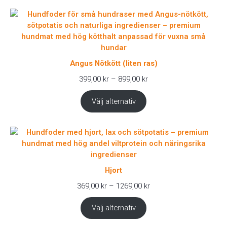
Angus Nötkött (liten ras)
Prisintervall:
399,00
kr
–
899,00
kr
399,00 kr
till
Välj alternativ
899,00 kr
Hjort
Prisintervall:
369,00
kr
–
1269,00
kr
369,00 kr
till
Välj alternativ
1269,00 kr