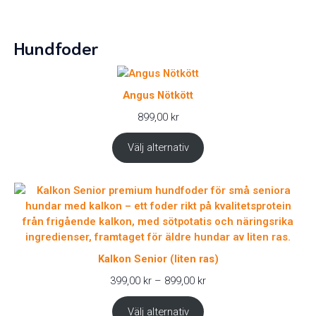
Hundfoder
Angus Nötkött
899,00
kr
Välj alternativ
Kalkon Senior (liten ras)
Prisintervall:
399,00
kr
–
899,00
kr
399,00 kr
till
Välj alternativ