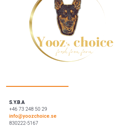
S.Y.B.A
+46 73 248 50 29
info@yoozchoice.se
830222-5167