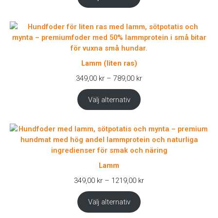
899,00 kr
Lamm (liten ras)
Prisintervall:
349,00
kr
–
789,00
kr
349,00 kr
till
Välj alternativ
789,00 kr
Lamm
Prisintervall:
349,00
kr
–
1219,00
kr
349,00 kr
till
Välj alternativ
1219,00 kr