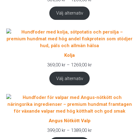
369,00 kr
till
Välj alternativ
1269,00 kr
Kolja
Prisintervall:
369,00
kr
–
1269,00
kr
369,00 kr
till
Välj alternativ
1269,00 kr
Angus Nötkött Valp
Prisintervall:
399,00
kr
–
1389,00
kr
399,00 kr