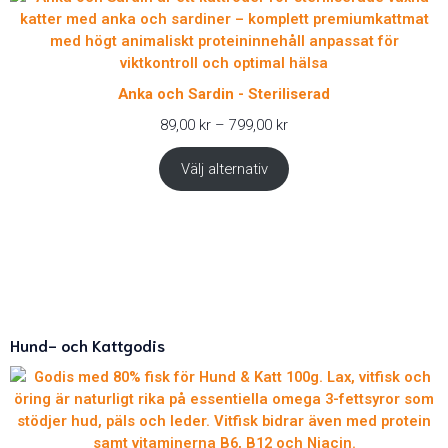
Anka och Sardin - Steriliserad
Prisintervall:
89,00
kr
–
799,00
kr
89,00 kr
till
Välj alternativ
799,00 kr
Hund- och Kattgodis