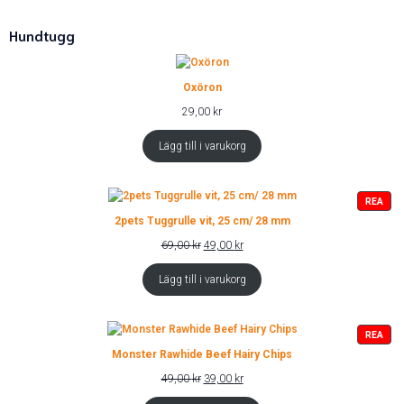
Hundtugg
Oxöron
29,00
kr
Lägg till i varukorg
PRO
REA
PÅ
2pets Tuggrulle vit, 25 cm/ 28 mm
REA
Det
Det
69,00
kr
49,00
kr
ursprungliga
nuvarande
priset
priset
Lägg till i varukorg
var:
är:
69,00 kr.
49,00 kr.
PRO
REA
PÅ
Monster Rawhide Beef Hairy Chips
REA
Det
Det
49,00
kr
39,00
kr
ursprungliga
nuvarande