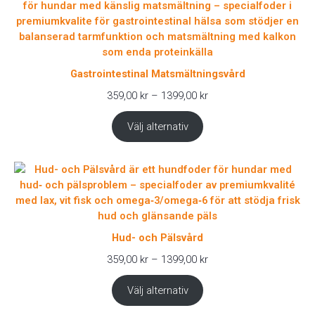
Gastrointestinal Matsmältningsvård
Prisintervall:
359,00
kr
–
1399,00
kr
359,00 kr
till
Välj alternativ
1399,00 kr
Hud- och Pälsvård
Prisintervall:
359,00
kr
–
1399,00
kr
359,00 kr
till
Välj alternativ
1399,00 kr