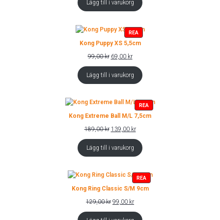
Lägg till i varukorg
var:
är:
239,00 kr.
149,00 kr.
PRODUKTER
REA
PÅ
Kong Puppy XS 5,5cm
REA
Det
Det
99,00
kr
69,00
kr
ursprungliga
nuvarande
priset
priset
Lägg till i varukorg
var:
är:
99,00 kr.
69,00 kr.
PRODUKTER
REA
PÅ
Kong Extreme Ball M/L 7,5cm
REA
Det
Det
189,00
kr
139,00
kr
ursprungliga
nuvarande
priset
priset
Lägg till i varukorg
var:
är:
189,00 kr.
139,00 kr.
PRODUKTER
REA
PÅ
Kong Ring Classic S/M 9cm
REA
Det
Det
129,00
kr
99,00
kr
ursprungliga
nuvarande
priset
priset