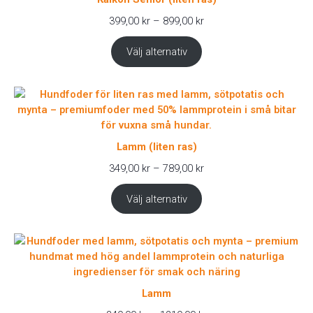
Prisintervall:
399,00
kr
–
899,00
kr
399,00 kr
till
Välj alternativ
899,00 kr
Lamm (liten ras)
Prisintervall:
349,00
kr
–
789,00
kr
349,00 kr
till
Välj alternativ
789,00 kr
Lamm