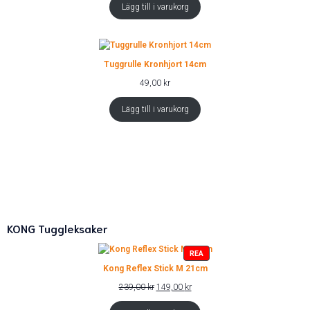
priset
priset
Lägg till i varukorg
var:
är:
49,00 kr.
39,00 kr.
Tuggrulle Kronhjort 14cm
49,00
kr
Lägg till i varukorg
KONG Tuggleksaker
PRODUKTER
REA
PÅ
Kong Reflex Stick M 21cm
REA
Det
Det
239,00
kr
149,00
kr
ursprungliga
nuvarande
priset
priset