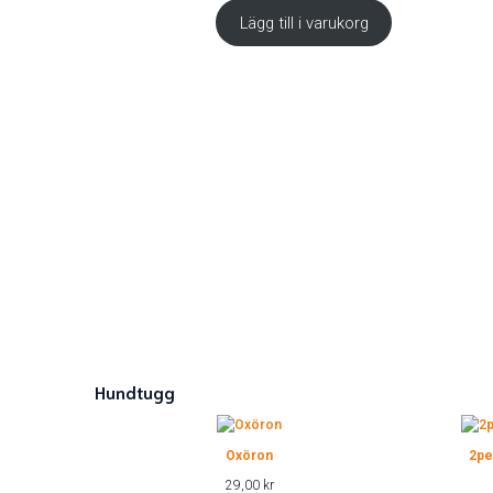
Lägg till i varukorg
Hundtugg
Oxöron
2pe
29,00
kr