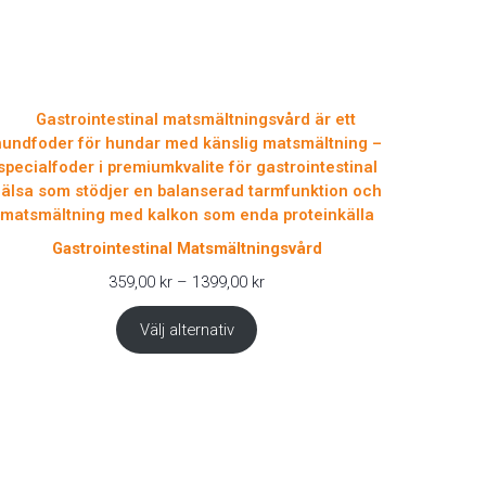
Gastrointestinal Matsmältningsvård
Prisintervall:
359,00
kr
–
1399,00
kr
359,00 kr
till
Välj alternativ
1399,00 kr