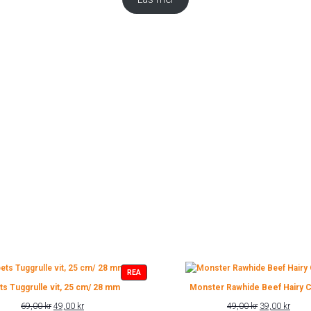
PRODUKTER
REA
PÅ
ts Tuggrulle vit, 25 cm/ 28 mm
Monster Rawhide Beef Hairy C
REA
Det
Det
Det
Det
69,00
kr
49,00
kr
49,00
kr
39,00
kr