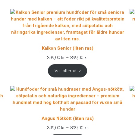
Kalkon Senior (liten ras)
Prisintervall:
399,00
kr
–
899,00
kr
399,00 kr
till
Välj alternativ
899,00 kr
Angus Nötkött (liten ras)
Prisintervall:
399,00
kr
–
899,00
kr
399,00 kr