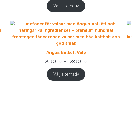
till
Välj alternativ
899,00 kr
Angus Nötkött Valp
Prisintervall:
399,00
kr
–
1389,00
kr
399,00 kr
till
Välj alternativ
1389,00 kr