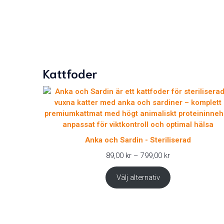
Kattfoder
Anka och Sardin - Steriliserad
Prisintervall:
89,00
kr
–
799,00
kr
89,00 kr
till
Välj alternativ
799,00 kr