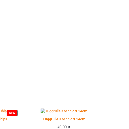
PRODUKTER
REA
PÅ
hips
Tuggrulle Kronhjort 14cm
REA
49,00
kr