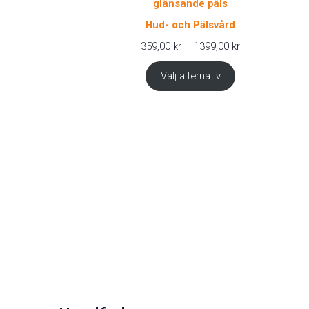
Hud- och Pälsvård
Prisintervall:
359,00
kr
–
1399,00
kr
359,00 kr
till
Välj alternativ
1399,00 kr