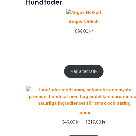
Hundfoder
Angus Nötkött
899,00
kr
Välj alternativ
Lamm
Prisintervall:
349,00
kr
–
1219,00
kr
349,00 kr
till