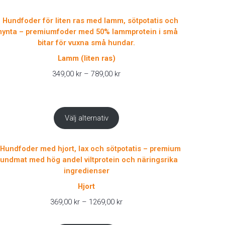
Lamm (liten ras)
Prisintervall:
349,00
kr
–
789,00
kr
349,00 kr
till
789,00 kr
Välj alternativ
Hjort
Prisintervall:
369,00
kr
–
1269,00
kr
369,00 kr
till