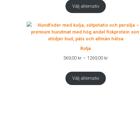
1219,00 kr
Välj alternativ
Kolja
Prisintervall:
369,00
kr
–
1269,00
kr
369,00 kr
till
1269,00 kr
Välj alternativ