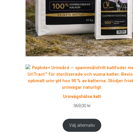
Urinvägshälsa katt
369,00
kr
Välj alternativ