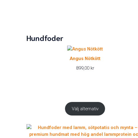
Hundfoder
Angus Nötkött
899,00
kr
Välj alternativ