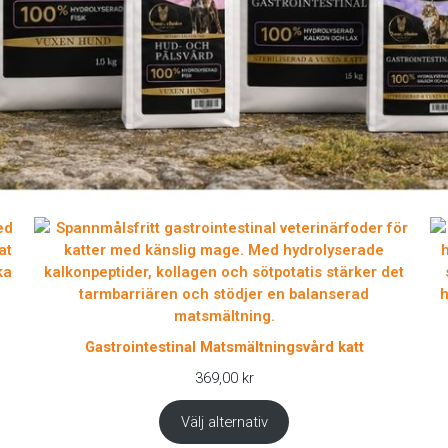
Gastrointestinal Matsmältningsvård katt
369,00
kr
Välj alternativ