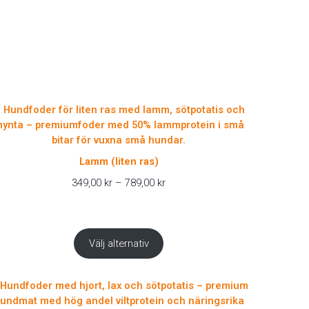
Lamm (liten ras)
Prisintervall:
349,00
kr
–
789,00
kr
349,00 kr
till
789,00 kr
Välj alternativ