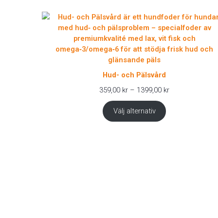
Hud- och Pälsvård
Prisintervall:
359,00
kr
–
1399,00
kr
359,00 kr
till
Välj alternativ
1399,00 kr