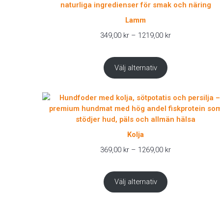
Lamm
Prisintervall:
349,00
kr
–
1219,00
kr
349,00 kr
till
1219,00 kr
Välj alternativ
Kolja
Prisintervall:
369,00
kr
–
1269,00
kr
369,00 kr
till
1269,00 kr
Välj alternativ