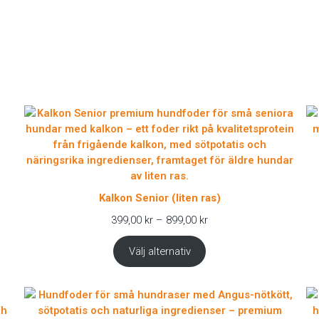
Kalkon Senior (liten ras)
Prisintervall:
399,00
kr
–
899,00
kr
399,00 kr
till
Välj alternativ
899,00 kr