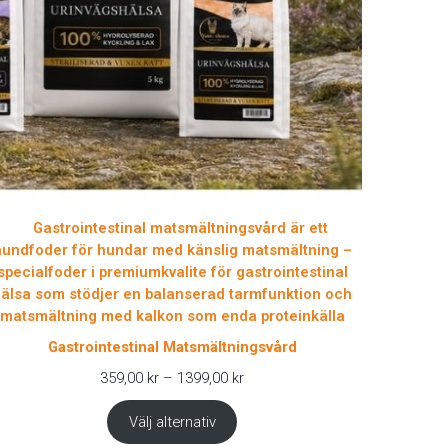
Gastrointestinal Matsmältningsvård
Prisintervall:
359,00
kr
–
1399,00
kr
359,00 kr
till
Välj alternativ
1399,00 kr