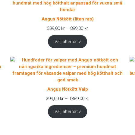
Angus Nötkött (liten ras)
Prisintervall:
399,00
kr
–
899,00
kr
399,00 kr
till
Välj alternativ
899,00 kr
Angus Nötkött Valp
Prisintervall:
399,00
kr
–
1389,00
kr
399,00 kr
till
Välj alternativ
1389,00 kr